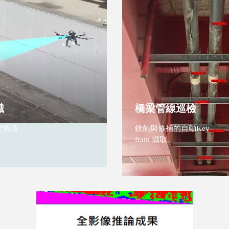
識
​橋梁管線巡檢
骨架辨識
銹蝕與修補的自動Key
fram 擷取