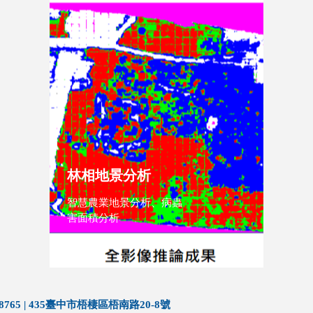
林相地景分析
​智慧農業地景分析、病蟲
害面積分析
26308765 | 435臺中市梧棲區梧南路20-8號