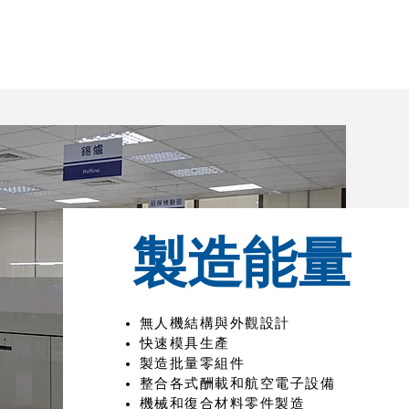
撲雲平台
飛行服務
製造能量
最新消息
製造能量
無人機結構與外觀設計
快速模具生產
製造批量零組件
整合各式酬載和航空電子設備
機械和復合材料零件製造