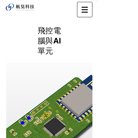
​飛控電
腦與AI
單元