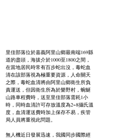
里佳部落位於嘉義阿里山鄉最南端169縣
道的盡頭，海拔介於1000至1800之間，
在當地居民時常有百步蛇出沒，毒蛇血
清在該部落視為極重要資源，人命關天
之際，毒蛇血清將由阿里山鄉衛生所負
責運送，但因衛生所為於樂野村，蜿蜒
山路車程費時，送至里佳部落需耗1小
時，同時血清許可存放溫度為2~8攝氏溫
度，血清運送費時加上保存不易，疾管
局人員將重視此問題。
無人機近日發展迅速，我國同步國際經