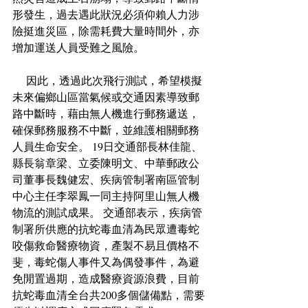
形發生，過去遇此狀況必須仰賴人力涉
險挺進災區，除需耗費大量時間外，亦
增加運送人員受難之風險。
     因此，透過此次飛行測試，希望模擬
未來偏鄉山區當氣候或交通因素導致郵
路中斷時，藉由無人機進行郵務遞送，
確保郵務服務不中斷，並維護相關郵務
人員生命安全。 19日交通部長林佳龍、
縣長翁章梁、立委陳明文、中華郵政公
司董事長魏健宏、疾病管制署南區管制
中心主任李翠鳳一同主持阿里山無人機
物流的測試成果。 交通部表示，疾病管
制署所供應的抗蛇毒血清為民眾遭毒蛇
咬傷救命醫療物資，產製不易且價格不
斐，毒蛇傷人事件又為偶發事件，為避
免閒置過期，造成醫療資源浪費，目前
抗蛇毒血清全台共200多個儲備點，需要