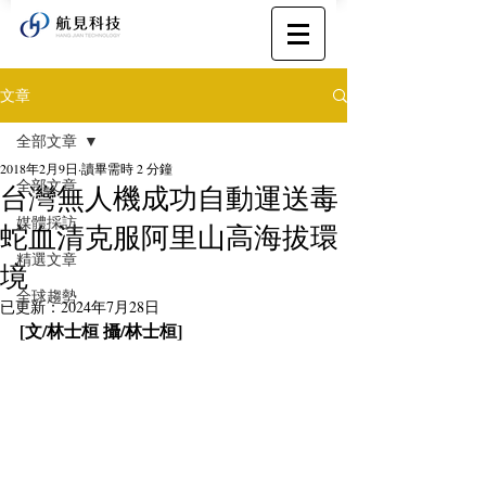
文章
全部文章
2018年2月9日
讀畢需時 2 分鐘
全部文章
台灣無人機成功自動運送毒
媒體採訪
蛇血清克服阿里山高海拔環
精選文章
境
全球趨勢
已更新：
2024年7月28日
[文/林士桓 攝/林士桓]