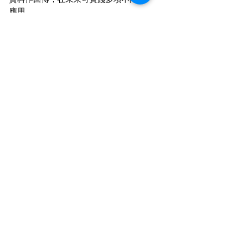
應用。
商用無人機業務洽談：(05)-2693600
​聯絡窗口：陳經理
精選文章
最新文章
查看全部