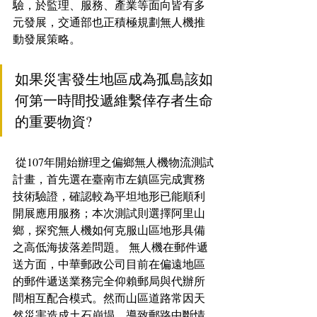
驗，於監理、服務、產業等面向皆有多
元發展，交通部也正積極規劃無人機推
動發展策略。
如果災害發生地區成為孤島該如
何第一時間投遞維繫倖存者生命
的重要物資?
 從107年開始辦理之偏鄉無人機物流測試
計畫，首先選在臺南市左鎮區完成實務
技術驗證，確認較為平坦地形已能順利
開展應用服務；本次測試則選擇阿里山
鄉，探究無人機如何克服山區地形具備
之高低海拔落差問題。 無人機在郵件遞
送方面，中華郵政公司目前在偏遠地區
的郵件遞送業務完全仰賴郵局與代辦所
間相互配合模式。然而山區道路常因天
然災害造成土石崩塌，導致郵路中斷情